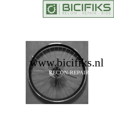
www.bicifiks.nl
RECON-REPAIR-RIDE